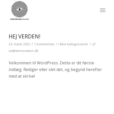
HEJ VERDEN!
/
/
/
23. marts 2022
1 Kommentar
i
Ikke-kategoriseret
af
aa@winnovation.dk
Velkommen til WordPress. Dette er dit første
indlæg. Rediger eller slet det, og begynd herefter
med at skrive!